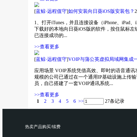
[
蓝鲸·远程值守
]
如何安装向日葵iOS版安装包？
2
1、打开iTunes，并且连接设备（iPhone、iPad、
下载好的本地向日葵iOS版的软件，按住鼠标左
已连接成功的...
>>查看更多
[
蓝鲸·远程值守
]
VOIP与蒲公英虚拟局域网集
应用场景 VOIP系统凭借高效、即时的语音通
规模的公司已通过在一个通用IP基础设施上传
员，自己搭建了一套VOIP通讯系统...
>>查看更多
1
2
3
4
5
6
>>
27条记录
热卖产品购买/续费