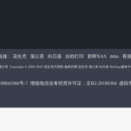
接 :
花生壳
蒲公英
向日葵
自助打印
群晖NAS
ddns
香
限公司
Copyright © 2009-2020
花生壳代理商-逸群官网
.花生壳 蒲公英 向日葵 MyOray服务中心 All
09041960号-7
增值电信业务经营许可证：京B2-20180304 虚拟专用