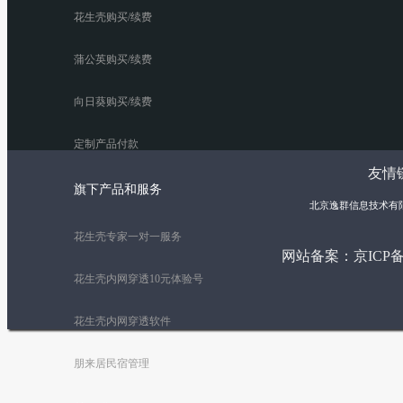
花生壳购买/续费
蒲公英购买/续费
向日葵购买/续费
定制产品付款
友情链
旗下产品和服务
北京逸群信息技术有
花生壳专家一对一服务
网站备案：
京ICP备
花生壳内网穿透10元体验号
花生壳内网穿透软件
朋来居民宿管理