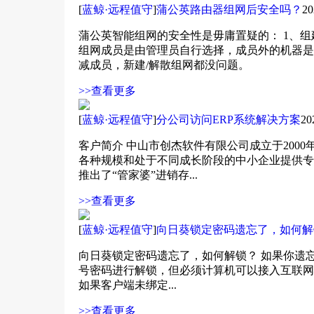
[
蓝鲸·远程值守
]
蒲公英路由器组网后安全吗？
20
蒲公英智能组网的安全性是毋庸置疑的： 1、组
组网成员是由管理员自行选择，成员外的机器是
减成员，新建/解散组网都没问题。
>>查看更多
[
蓝鲸·远程值守
]
分公司访问ERP系统解决方案
20
客户简介 中山市创杰软件有限公司成立于200
各种规模和处于不同成长阶段的中小企业提供专
推出了“管家婆”进销存...
>>查看更多
[
蓝鲸·远程值守
]
向日葵锁定密码遗忘了，如何解
向日葵锁定密码遗忘了，如何解锁？ 如果你遗
号密码进行解锁，但必须计算机可以接入互联网
如果客户端未绑定...
>>查看更多