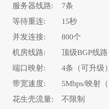
服务器线路:
7条
等待重连:
15秒
并发连接:
800个
机房线路:
顶级BGP线路
端口映射:
4条（可升级
带宽速度:
5Mbps/映
花生壳流量:
不限制