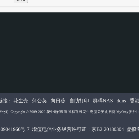
接 :
花生壳
蒲公英
向日葵
自助打印
群晖NAS
ddns
香
限公司
Copyright © 2009-2020
花生壳代理商-逸群官网
.花生壳 蒲公英 向日葵 MyOray服务中心 All
09041960号-7
增值电信业务经营许可证：京B2-20180304 虚拟专用