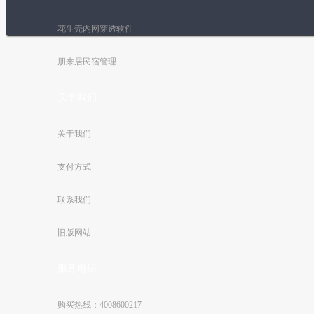
花生壳内网穿透软件
朋来居民宿管理
关于我们
关于我们
支付方式
联系我们
旧版网站
服务电话
购买热线：4008600217